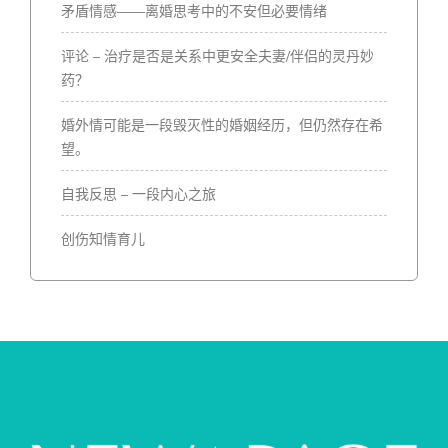
矛盾情感——离婚思考中的不安但必要情绪
评论 – 治疗是否是关系中更安全夫妻/伴侣的灵丹妙
药？
婚外情可能是一段毁灭性的婚姻经历，但仍然存在希
望。
自我反思 – 一段内心之旅
创伤知情育儿