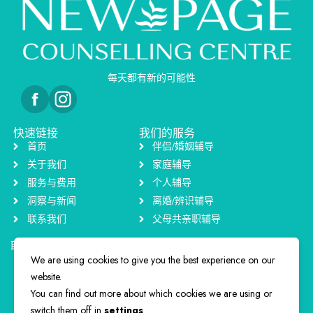
每天都有新的可能性
快速链接
我们的服务
首页
伴侣/婚姻辅导
关于我们
家庭辅导
服务与费用
个人辅导
洞察与新闻
离婚/辨识辅导
联系我们
父母共亲职辅导
联系方式
+65 9794 2033
We are using cookies to give you the best experience on our
info@newpagecounselling.com.sg
website.
80 Marine Parade Road #12-07 Parkway Parade (449269)
You can find out more about which cookies we are using or
switch them off in
settings
.