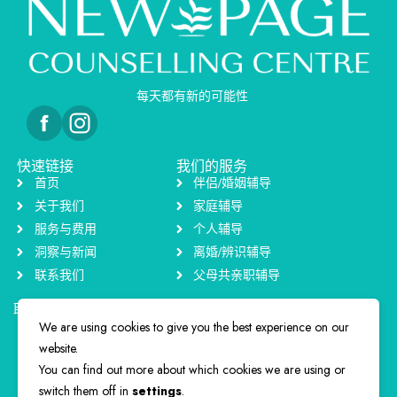
每天都有新的可能性
快速链接
我们的服务
首页
伴侣/婚姻辅导
关于我们
家庭辅导
服务与费用
个人辅导
洞察与新闻
离婚/辨识辅导
联系我们
父母共亲职辅导
联系方式
+65 9794 2033
We are using cookies to give you the best experience on our
info@newpagecounselling.com.sg
website.
80 Marine Parade Road #12-07 Parkway Parade (449269)
You can find out more about which cookies we are using or
switch them off in
settings
.